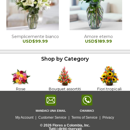
Semplicemente bianco
Amore eterno
USD$99.99
USD$189.99
Shop by Category
Rose
Bouquet assortiti
Fiori tropicali
MANDACI UNA EMAIL
CHIAMACI
My Account
|
Customer Service
|
Terms of Service
|
Privacy
© 2026 Flores a Colombia, Inc.
Tutti i diritti riservati