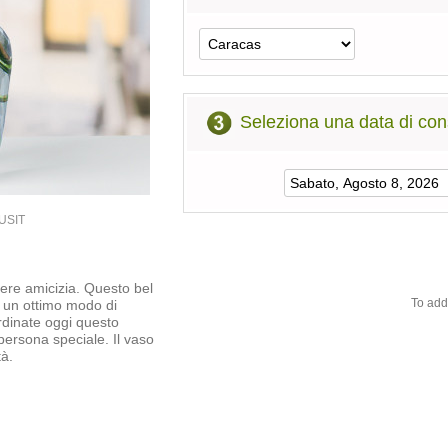
Seleziona una data di co
0USIT
mere amicizia. Questo bel
To add
è un ottimo modo di
Ordinate oggi questo
ersona speciale. Il vaso
tà.