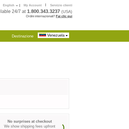
|
English
|
My Account
Servizio clienti
1.800.343.3237
lable 24/7 at
(USA)
Ordini internazionali?
Fai clic qui
Venezuela
Destinazione
No surprises at checkout
We show shipping fees upfront