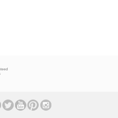
nteed
s