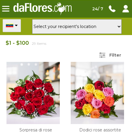
24/ 7
$1 - $100
29 Items
Filter
Sorpresa di rose
Dodici rose assortite