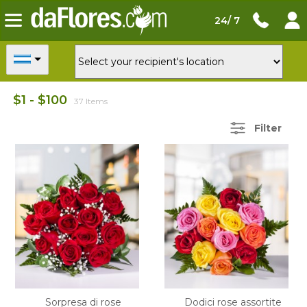
24/ 7
$1 - $100
37 Items
Filter
Sorpresa di rose
Dodici rose assortite