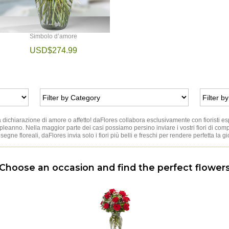
Simbolo d’amore
USD$274.99
a dichiarazione di amore o affetto! daFlores collabora esclusivamente con fioristi es
mpleanno. Nella maggior parte dei casi possiamo persino inviare i vostri fiori di co
segne floreali, daFlores invia solo i fiori più belli e freschi per rendere perfetta la
Choose an occasion and find the perfect flower