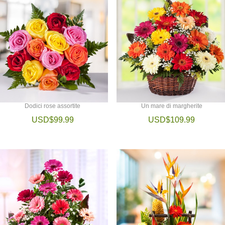
Dodici rose assortite
Un mare di margherite
USD$99.99
USD$109.99