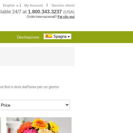
|
English
|
My Account
Servizio clienti
1.800.343.3237
lable 24/7 at
(USA)
Ordini internazionali?
Fai clic qui
Spagna
Destinazione
i fiori o doni daFlores per un giorno