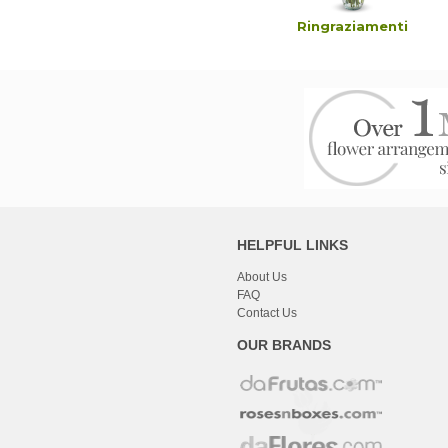
ianze e funerali
Ringraziamenti
HELPFUL LINKS
About Us
FAQ
Contact Us
OUR BRANDS