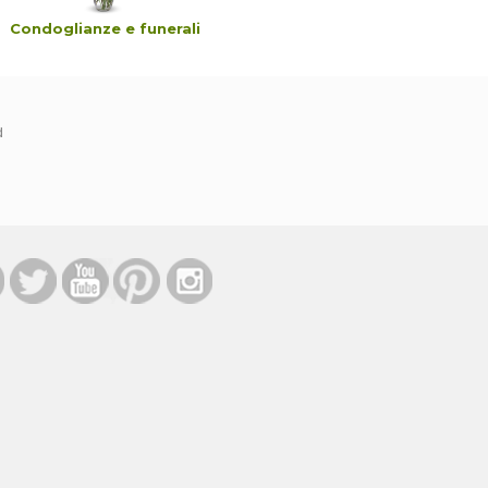
Condoglianze e funerali
Ringraziame
d