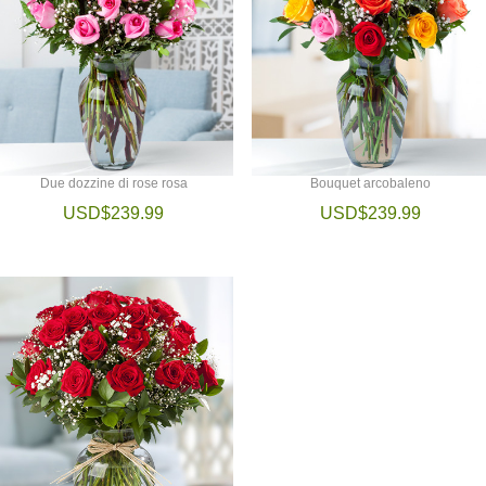
Due dozzine di rose rosa
Bouquet arcobaleno
USD$239.99
USD$239.99