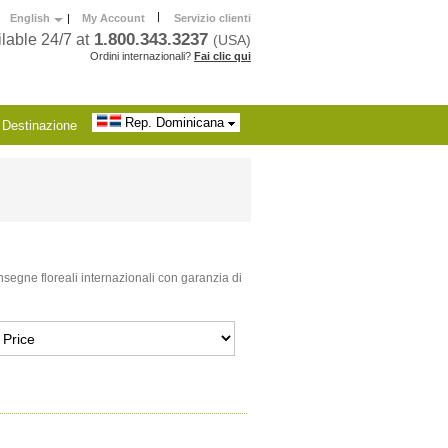
|
English
|
My Account
Servizio clienti
1.800.343.3237
lable 24/7 at
(USA)
Ordini internazionali?
Fai clic qui
Rep. Dominicana
Destinazione
segne floreali internazionali con garanzia di