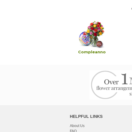
ndoglianze e funerali
Compleanno
HELPFUL LINKS
About Us
FAQ