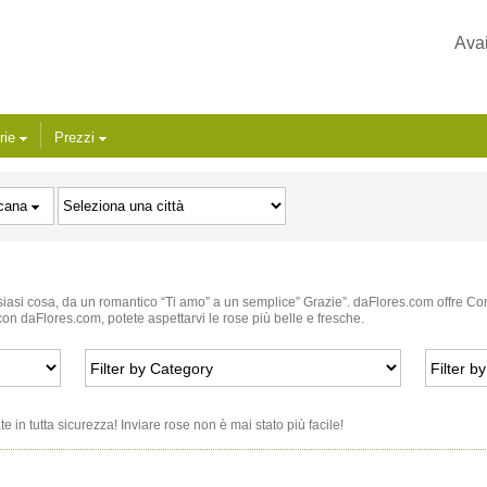
Avai
rie
Prezzi
cana
iasi cosa, da un romantico “Ti amo” a un semplice” Grazie”. daFlores.com offre Con
n daFlores.com, potete aspettarvi le rose più belle e fresche.
 in tutta sicurezza! Inviare rose non è mai stato più facile!