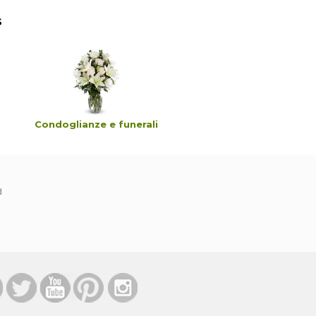
s
Condoglianze e funerali
Compleanno
d